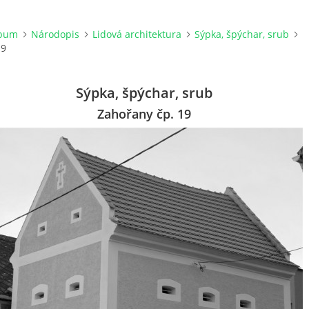
lbum
Národopis
Lidová architektura
Sýpka, špýchar, srub
19
Sýpka, špýchar, srub
Zahořany čp. 19