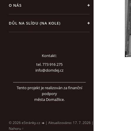
O NÁS
DŮL NA SLÍDU (NA KOLE)
Kontakt:
tel. 773 916 275
info@domdej.cz
--------------------------------------------------------------
Tento projekt je realizován za finanční
podpory
města Domažlice.
© 2026 eStránky.cz
|
Aktualizováno: 17. 7. 2026
|
Nahoru ↑