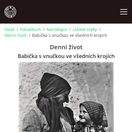
Úvod
Fotoalbum
Národopis
Lidové zvyky
Denní život
Babička s vnučkou ve všedních krojích
MÍSTOPIS
Denní život
NÁRODOPIS
Babička s vnučkou ve všedních krojích
OSOBNOSTI
OSTATNÍ
ODKAZY
O NÁS