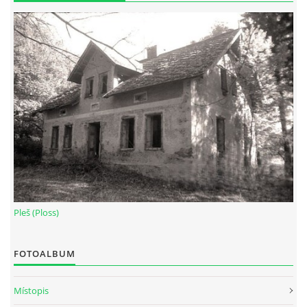
Pleš (Ploss)
FOTOALBUM
Místopis