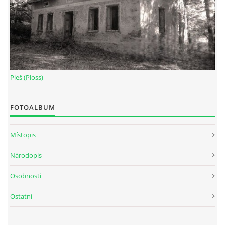
Pleš (Ploss)
FOTOALBUM
Místopis
Národopis
Osobnosti
Ostatní