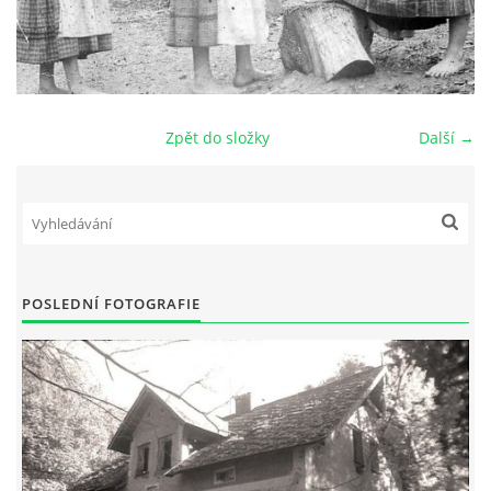
DŮL NA SLÍDU (NA KOLE)
Zpět do složky
Další →
Kontakt:
tel. 773 916 275
info@domdej.cz
--------------------------------------------------------------
Tento projekt je realizován za finanční podpory
POSLEDNÍ FOTOGRAFIE
města Domažlice.
© 2026 eStránky.cz
|
Aktualizováno: 17. 7. 2026
|
Nahoru ↑