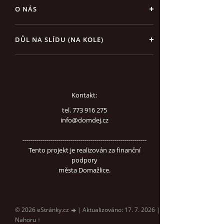
O NÁS
DŮL NA SLÍDU (NA KOLE)
Kontakt:
tel. 773 916 275
info@domdej.cz
--------------------------------------------------------------
Tento projekt je realizován za finanční
podpory
města Domažlice.
© 2026 eStránky.cz
|
Aktualizováno: 17. 7. 2026
|
Nahoru ↑