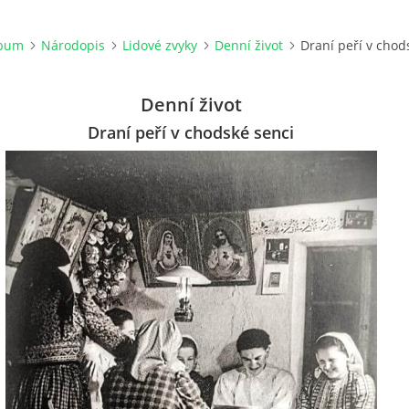
lbum
Národopis
Lidové zvyky
Denní život
Draní peří v chod
Denní život
Draní peří v chodské senci