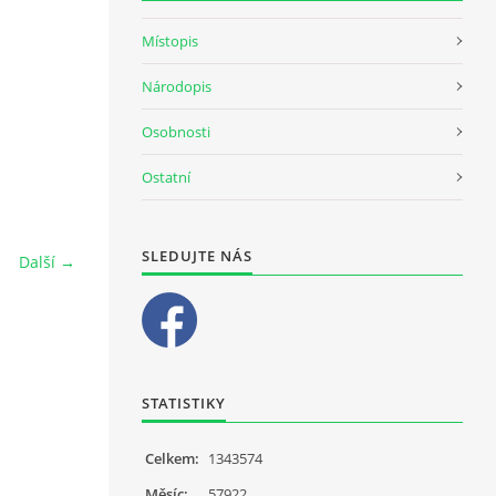
Místopis
Národopis
Osobnosti
Ostatní
SLEDUJTE NÁS
Další →
STATISTIKY
Celkem:
1343574
Měsíc:
57922