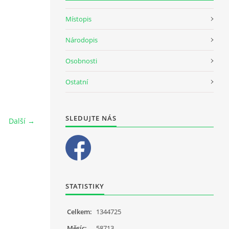
Místopis
Národopis
Osobnosti
Ostatní
SLEDUJTE NÁS
Další →
STATISTIKY
Celkem:
1344725
Měsíc:
58713