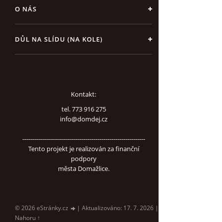
O NÁS
DŮL NA SLÍDU (NA KOLE)
Kontakt:
tel. 773 916 275
info@domdej.cz
--------------------------------------------------------------
Tento projekt je realizován za finanční
podpory
města Domažlice.
© 2026 eStránky.cz
|
Aktualizováno: 17. 7. 2026
|
Nahoru ↑