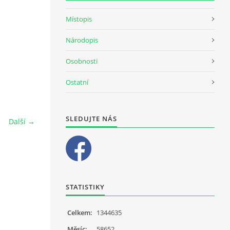
Místopis
Národopis
Osobnosti
Ostatní
SLEDUJTE NÁS
Další →
STATISTIKY
Celkem:
1344635
Měsíc:
58652