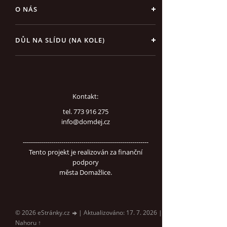
O NÁS
DŮL NA SLÍDU (NA KOLE)
Kontakt:
tel. 773 916 275
info@domdej.cz
--------------------------------------------------------------
Tento projekt je realizován za finanční
podpory
města Domažlice.
© 2026 eStránky.cz
|
Aktualizováno: 17. 7. 2026
|
Nahoru ↑