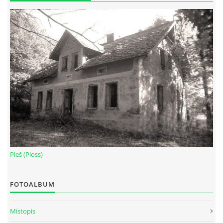
Pleš (Ploss)
FOTOALBUM
Místopis