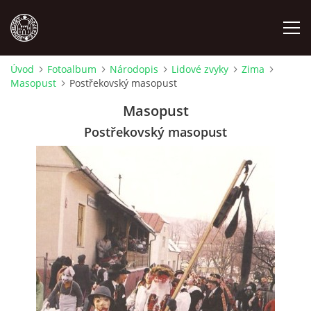
Úvod
Fotoalbum
Národopis
Lidové zvyky
Zima
Masopust
Postřekovský masopust
MÍSTOPIS
Masopust
NÁRODOPIS
Postřekovský masopust
OSOBNOSTI
OSTATNÍ
ODKAZY
O NÁS