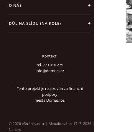
O NÁS
DŮL NA SLÍDU (NA KOLE)
Kontakt:
tel. 773 916 275
info@domdej.cz
--------------------------------------------------------------
Tento projekt je realizován za finanční
podpory
města Domažlice.
© 2026 eStránky.cz
|
Aktualizováno: 17. 7. 2026
|
Nahoru ↑