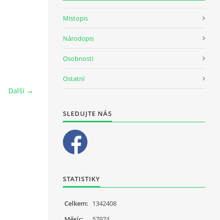
Místopis
Národopis
Osobnosti
Ostatní
Další →
SLEDUJTE NÁS
STATISTIKY
Celkem:
1342408
Měsíc:
57974