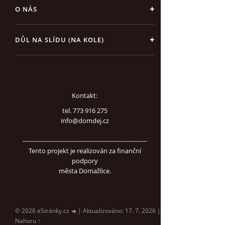
O NÁS
DŮL NA SLÍDU (NA KOLE)
Kontakt:
tel. 773 916 275
info@domdej.cz
--------------------------------------------------------------
Tento projekt je realizován za finanční
podpory
města Domažlice.
© 2026 eStránky.cz
|
Aktualizováno: 17. 7. 2026
|
Nahoru ↑