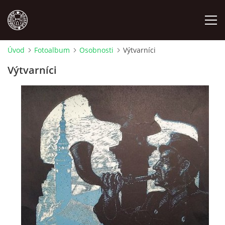
Úvod
Fotoalbum
Osobnosti
Výtvarníci
MÍSTOPIS
Výtvarníci
NÁRODOPIS
OSOBNOSTI
OSTATNÍ
ODKAZY
O NÁS