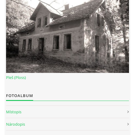
Pleš (Ploss)
FOTOALBUM
Místopis
Národopis