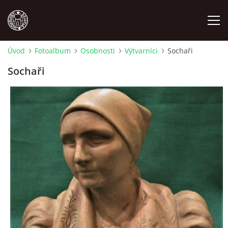
Úvod
Fotoalbum
Osobnosti
Výtvarníci
Sochaři
MÍSTOPIS
Sochaři
NÁRODOPIS
OSOBNOSTI
OSTATNÍ
ODKAZY
O NÁS