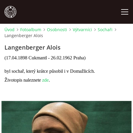
Úvod
Fotoalbum
Osobnosti
Výtvarníci
Sochaři
Langenberger Alois
MÍSTOPIS
Langenberger Alois
NÁRODOPIS
(17.04.1898 Cukmantl - 26.02.1962 Praha)
byl sochař, který krátce působil i v Domažlicích.
OSOBNOSTI
Životopis naleznete
zde
.
OSTATNÍ
ODKAZY
O NÁS