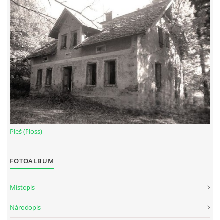
Pleš (Ploss)
FOTOALBUM
Místopis
Národopis