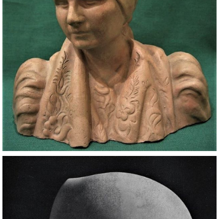
DŮL NA SLÍDU (NA KOLE)
Kontakt:
tel. 773 916 275
info@domdej.cz
--------------------------------------------------------------
Tento projekt je realizován za finanční podpory
města Domažlice.
© 2026 eStránky.cz
|
Aktualizováno: 17. 7. 2026
|
Nahoru ↑