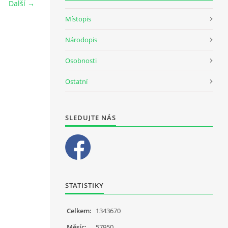
Další →
Místopis
Národopis
Osobnosti
Ostatní
SLEDUJTE NÁS
STATISTIKY
Celkem:
1343670
Měsíc:
57950