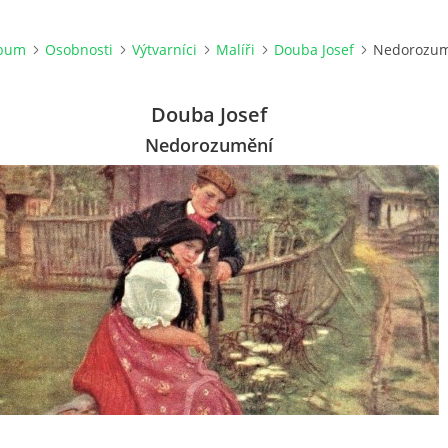
lbum
Osobnosti
Výtvarníci
Malíři
Douba Josef
Nedorozum
Douba Josef
Nedorozumění