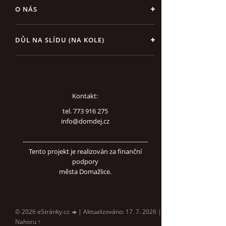
O NÁS
DŮL NA SLÍDU (NA KOLE)
Kontakt:
tel. 773 916 275
info@domdej.cz
--------------------------------------------------------------
Tento projekt je realizován za finanční
podpory
města Domažlice.
© 2026 eStránky.cz
|
Aktualizováno: 17. 7. 2026
|
Nahoru ↑