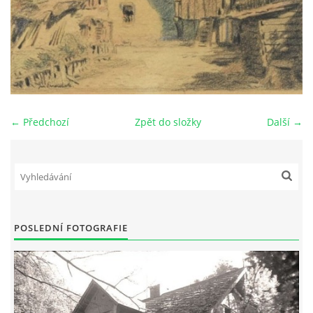
DŮL NA SLÍDU (NA KOLE)
Kontakt:
← Předchozí
Zpět do složky
Další →
tel. 773 916 275
info@domdej.cz
--------------------------------------------------------------
Tento projekt je realizován za finanční podpory
města Domažlice.
POSLEDNÍ FOTOGRAFIE
© 2026 eStránky.cz
|
Aktualizováno: 17. 7. 2026
|
Nahoru ↑