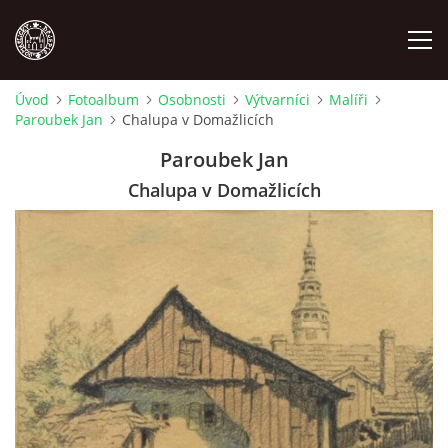
Úvod
Fotoalbum
Osobnosti
Výtvarníci
Malíři
Paroubek Jan
Chalupa v Domažlicích
MÍSTOPIS
Paroubek Jan
NÁRODOPIS
Chalupa v Domažlicích
OSOBNOSTI
OSTATNÍ
ODKAZY
O NÁS