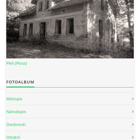
Pleš (Ploss)
FOTOALBUM
Místopis
Národopis
Osobnosti
Ostatní