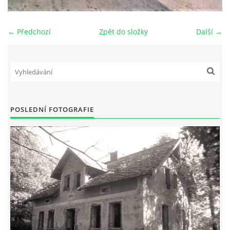
DŮL NA SLÍDU (NA KOLE)
← Předchozí
Zpět do složky
Další →
Kontakt:
tel. 773 916 275
info@domdej.cz
POSLEDNÍ FOTOGRAFIE
--------------------------------------------------------------
Tento projekt je realizován za finanční podpory
města Domažlice.
© 2026 eStránky.cz
|
Aktualizováno: 17. 7. 2026
|
Nahoru ↑