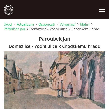
Úvod
Fotoalbum
Osobnosti
Výtvarníci
Malíři
Paroubek Jan
Domažlice - Vodní ulice k Chodskému hradu
MÍSTOPIS
Paroubek Jan
NÁRODOPIS
Domažlice - Vodní ulice k Chodskému hradu
OSOBNOSTI
OSTATNÍ
ODKAZY
O NÁS