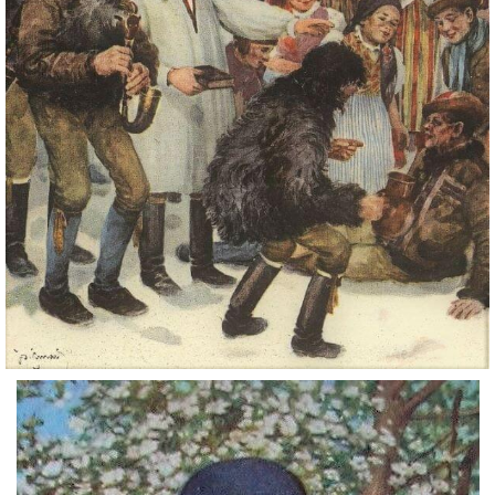
DŮL NA SLÍDU (NA KOLE)
Kontakt:
tel. 773 916 275
info@domdej.cz
--------------------------------------------------------------
Tento projekt je realizován za finanční podpory
města Domažlice.
© 2026 eStránky.cz
|
Aktualizováno: 17. 7. 2026
|
Nahoru ↑