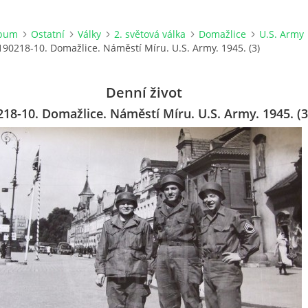
lbum
Ostatní
Války
2. světová válka
Domažlice
U.S. Army
190218-10. Domažlice. Náměstí Míru. U.S. Army. 1945. (3)
Denní život
18-10. Domažlice. Náměstí Míru. U.S. Army. 1945. (3