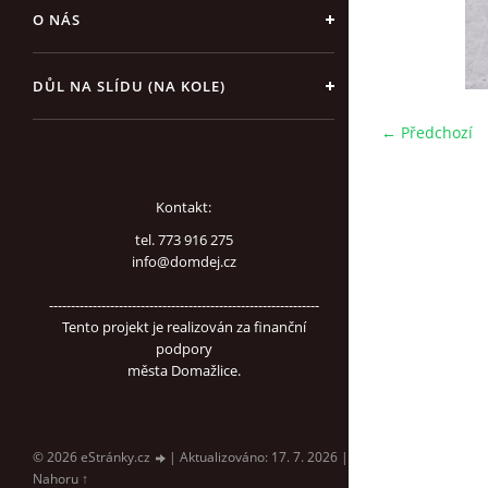
O NÁS
DŮL NA SLÍDU (NA KOLE)
← Předchozí
Kontakt:
tel. 773 916 275
info@domdej.cz
--------------------------------------------------------------
Tento projekt je realizován za finanční
podpory
města Domažlice.
© 2026 eStránky.cz
|
Aktualizováno: 17. 7. 2026
|
Nahoru ↑