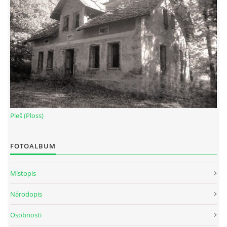
Pleš (Ploss)
FOTOALBUM
Místopis
Národopis
Osobnosti