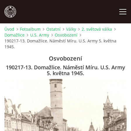
Úvod
Fotoalbum
Ostatní
Války
2. světová válka
Domažlice
U.S. Army
Osvobození
MÍSTOPIS
190217-13. Domažlice. Náměstí Míru. U.S. Army 5. května
1945.
NÁRODOPIS
Osvobození
190217-13. Domažlice. Náměstí Míru. U.S. Army
OSOBNOSTI
5. května 1945.
OSTATNÍ
ODKAZY
O NÁS