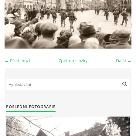
DŮL NA SLÍDU (NA KOLE)
Kontakt:
tel. 773 916 275
← Předchozí
Zpět do složky
Další →
info@domdej.cz
--------------------------------------------------------------
Tento projekt je realizován za finanční podpory
města Domažlice.
POSLEDNÍ FOTOGRAFIE
© 2026 eStránky.cz
|
Aktualizováno: 17. 7. 2026
|
Nahoru ↑