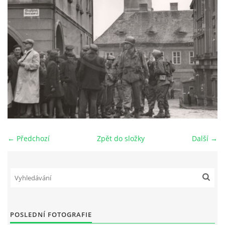
DŮL NA SLÍDU (NA KOLE)
Kontakt:
tel. 773 916 275
info@domdej.cz
--------------------------------------------------------------
Tento projekt je realizován za finanční podpory
← Předchozí
Zpět do složky
Další →
města Domažlice.
© 2026 eStránky.cz
|
Aktualizováno: 17. 7. 2026
|
Nahoru ↑
POSLEDNÍ FOTOGRAFIE