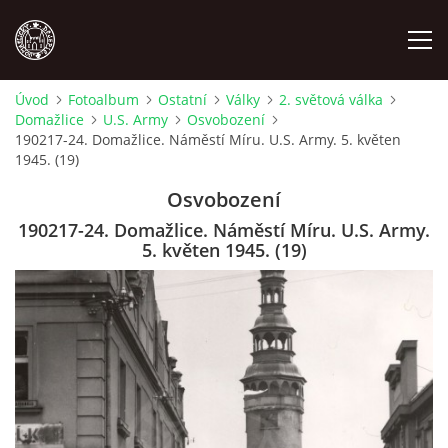
Úvod
Fotoalbum
Ostatní
Války
2. světová válka
Domažlice
U.S. Army
Osvobození
MÍSTOPIS
190217-24. Domažlice. Náměstí Míru. U.S. Army. 5. květen
1945. (19)
NÁRODOPIS
Osvobození
190217-24. Domažlice. Náměstí Míru. U.S. Army.
OSOBNOSTI
5. květen 1945. (19)
OSTATNÍ
ODKAZY
O NÁS