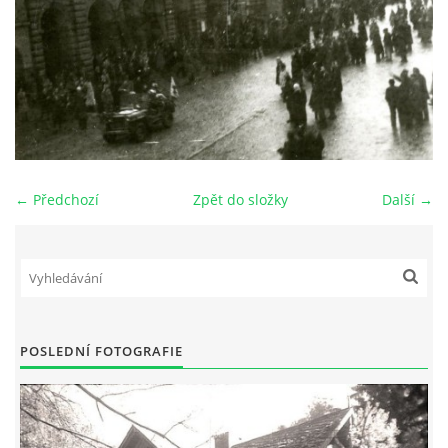
DŮL NA SLÍDU (NA KOLE)
Kontakt:
tel. 773 916 275
← Předchozí
Zpět do složky
Další →
info@domdej.cz
--------------------------------------------------------------
Tento projekt je realizován za finanční podpory
města Domažlice.
POSLEDNÍ FOTOGRAFIE
© 2026 eStránky.cz
|
Aktualizováno: 17. 7. 2026
|
Nahoru ↑