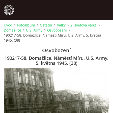
Úvod
Fotoalbum
Ostatní
Války
2. světová válka
Domažlice
U.S. Army
Osvobození
MÍSTOPIS
190217-58. Domažlice. Náměstí Míru. U.S. Army. 5. května
1945. (38)
NÁRODOPIS
Osvobození
190217-58. Domažlice. Náměstí Míru. U.S. Army.
OSOBNOSTI
5. května 1945. (38)
OSTATNÍ
ODKAZY
O NÁS