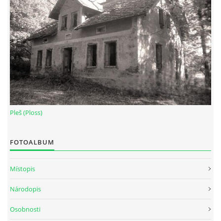
Pleš (Ploss)
FOTOALBUM
Místopis
Národopis
Osobnosti