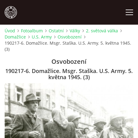
Úvod
Fotoalbum
Ostatní
Války
2. světová válka
Domažlice
U.S. Army
Osvobození
MÍSTOPIS
190217-6. Domažlice. Msgr. Staška. U.S. Army. 5. května 1945.
(3)
NÁRODOPIS
Osvobození
190217-6. Domažlice. Msgr. Staška. U.S. Army. 5.
OSOBNOSTI
května 1945. (3)
OSTATNÍ
ODKAZY
O NÁS