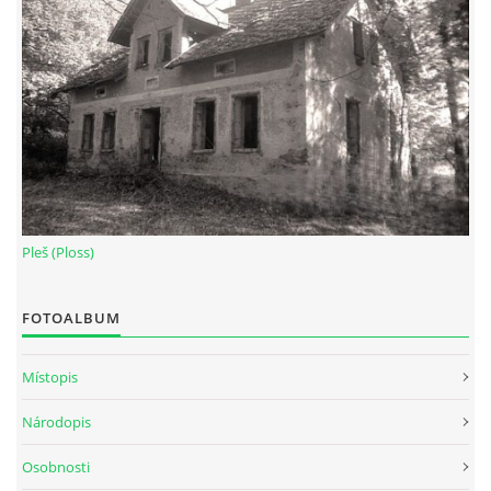
Pleš (Ploss)
FOTOALBUM
Místopis
Národopis
Osobnosti