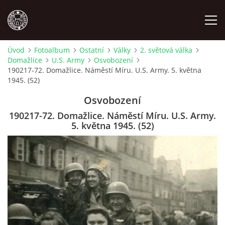
Úvod
Fotoalbum
Ostatní
Války
2. světová válka
Domažlice
U.S. Army
Osvobození
MÍSTOPIS
190217-72. Domažlice. Náměstí Míru. U.S. Army. 5. května
1945. (52)
NÁRODOPIS
Osvobození
190217-72. Domažlice. Náměstí Míru. U.S. Army.
OSOBNOSTI
5. května 1945. (52)
OSTATNÍ
ODKAZY
O NÁS