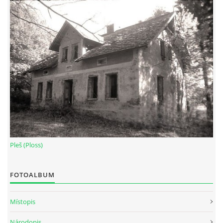
Pleš (Ploss)
FOTOALBUM
Místopis
Národopis