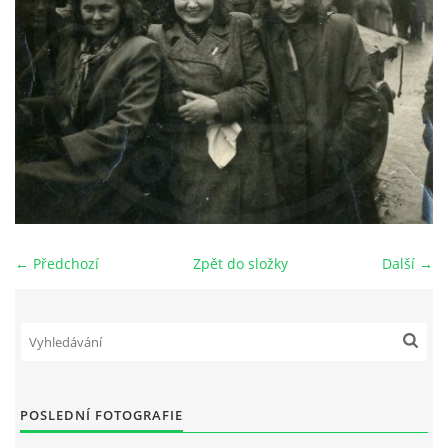
DŮL NA SLÍDU (NA KOLE)
Kontakt:
tel. 773 916 275
info@domdej.cz
--------------------------------------------------------------
Tento projekt je realizován za finanční podpory
← Předchozí
Zpět do složky
Další →
města Domažlice.
© 2026 eStránky.cz
|
Aktualizováno: 17. 7. 2026
|
Nahoru ↑
POSLEDNÍ FOTOGRAFIE