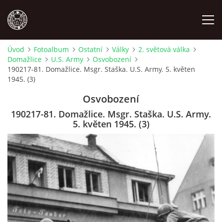
Úvod
Fotoalbum
Ostatní
Války
2. světová válka
Domažlice
U.S. Army
Osvobození
MÍSTOPIS
190217-81. Domažlice. Msgr. Staška. U.S. Army. 5. květen
1945. (3)
NÁRODOPIS
Osvobození
190217-81. Domažlice. Msgr. Staška. U.S. Army.
OSOBNOSTI
5. květen 1945. (3)
OSTATNÍ
ODKAZY
O NÁS