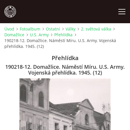
Úvod
Fotoalbum
Ostatní
Války
2. světová válka
Domažlice
U.S. Army
Přehlídka
MÍSTOPIS
190218-12. Domažlice. Náměstí Míru. U.S. Army. Vojenská
přehlídka. 1945. (12)
NÁRODOPIS
Přehlídka
190218-12. Domažlice. Náměstí Míru. U.S. Army.
OSOBNOSTI
Vojenská přehlídka. 1945. (12)
OSTATNÍ
ODKAZY
O NÁS