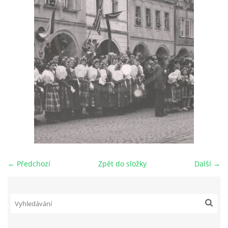
DŮL NA SLÍDU (NA KOLE)
Kontakt:
tel. 773 916 275
info@domdej.cz
--------------------------------------------------------------
Tento projekt je realizován za finanční podpory
města Domažlice.
← Předchozí
Zpět do složky
Další →
© 2026 eStránky.cz
|
Aktualizováno: 17. 7. 2026
|
Nahoru ↑