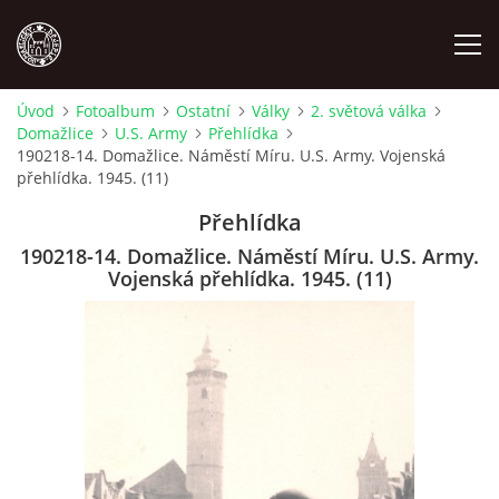
Úvod
Fotoalbum
Ostatní
Války
2. světová válka
Domažlice
U.S. Army
Přehlídka
MÍSTOPIS
190218-14. Domažlice. Náměstí Míru. U.S. Army. Vojenská
přehlídka. 1945. (11)
NÁRODOPIS
Přehlídka
190218-14. Domažlice. Náměstí Míru. U.S. Army.
OSOBNOSTI
Vojenská přehlídka. 1945. (11)
OSTATNÍ
ODKAZY
O NÁS