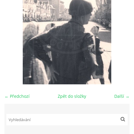
DŮL NA SLÍDU (NA KOLE)
Kontakt:
tel. 773 916 275
info@domdej.cz
--------------------------------------------------------------
Tento projekt je realizován za finanční podpory
města Domažlice.
← Předchozí
Zpět do složky
Další →
© 2026 eStránky.cz
|
Aktualizováno: 17. 7. 2026
|
Nahoru ↑