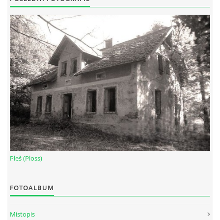
Pleš (Ploss)
FOTOALBUM
Místopis