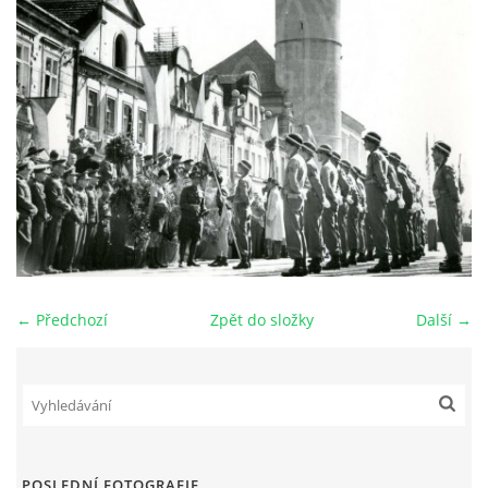
DŮL NA SLÍDU (NA KOLE)
Kontakt:
tel. 773 916 275
info@domdej.cz
--------------------------------------------------------------
Tento projekt je realizován za finanční podpory
města Domažlice.
← Předchozí
Zpět do složky
Další →
© 2026 eStránky.cz
|
Aktualizováno: 17. 7. 2026
|
Nahoru ↑
POSLEDNÍ FOTOGRAFIE