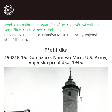
Úvod
Fotoalbum
Ostatní
Války
2. světová válka
Domažlice
U.S. Army
Přehlídka
MÍSTOPIS
190218-16. Domažlice. Náměstí Míru. U.S. Army, Vojenská
přehlídka. 1945.
NÁRODOPIS
Přehlídka
190218-16. Domažlice. Náměstí Míru. U.S. Army,
OSOBNOSTI
Vojenská přehlídka. 1945.
OSTATNÍ
ODKAZY
O NÁS