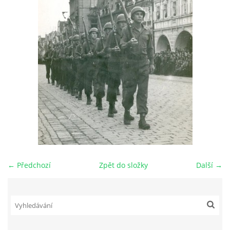
DŮL NA SLÍDU (NA KOLE)
Kontakt:
tel. 773 916 275
info@domdej.cz
--------------------------------------------------------------
Tento projekt je realizován za finanční podpory
města Domažlice.
← Předchozí
Zpět do složky
Další →
© 2026 eStránky.cz
|
Aktualizováno: 17. 7. 2026
|
Nahoru ↑