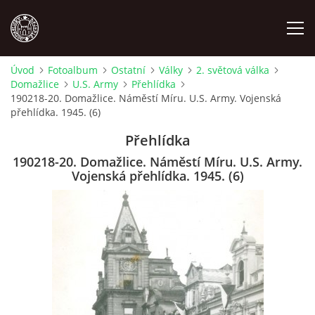
Úvod
Fotoalbum
Ostatní
Války
2. světová válka
Domažlice
U.S. Army
Přehlídka
MÍSTOPIS
190218-20. Domažlice. Náměstí Míru. U.S. Army. Vojenská
přehlídka. 1945. (6)
NÁRODOPIS
Přehlídka
190218-20. Domažlice. Náměstí Míru. U.S. Army.
OSOBNOSTI
Vojenská přehlídka. 1945. (6)
OSTATNÍ
ODKAZY
O NÁS