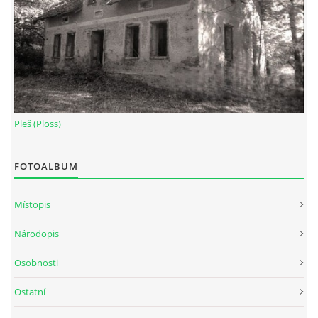
Pleš (Ploss)
FOTOALBUM
Místopis
Národopis
Osobnosti
Ostatní