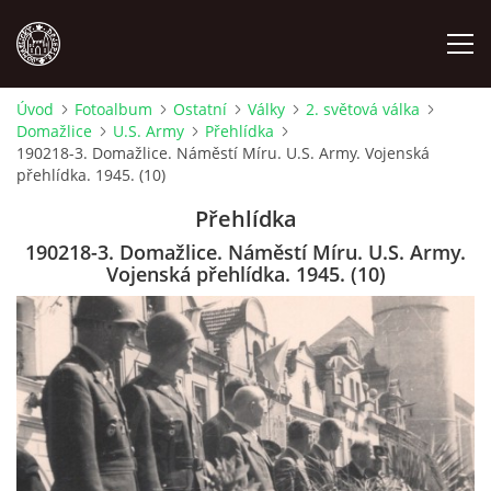
Úvod
Fotoalbum
Ostatní
Války
2. světová válka
Domažlice
U.S. Army
Přehlídka
MÍSTOPIS
190218-3. Domažlice. Náměstí Míru. U.S. Army. Vojenská
přehlídka. 1945. (10)
NÁRODOPIS
Přehlídka
190218-3. Domažlice. Náměstí Míru. U.S. Army.
OSOBNOSTI
Vojenská přehlídka. 1945. (10)
OSTATNÍ
ODKAZY
O NÁS