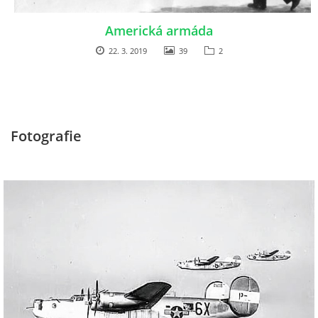
DŮL NA SLÍDU (NA KOLE)
Americká armáda
22. 3. 2019
39
2
Kontakt:
tel. 773 916 275
Fotografie
info@domdej.cz
--------------------------------------------------------------
Tento projekt je realizován za finanční podpory
města Domažlice.
© 2026 eStránky.cz
|
Aktualizováno: 17. 7. 2026
|
Nahoru ↑