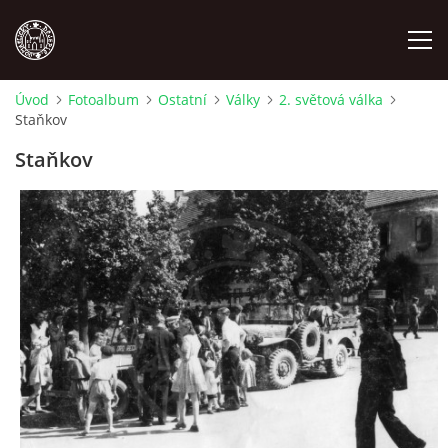
Úvod
Fotoalbum
Ostatní
Války
2. světová válka
Staňkov
MÍSTOPIS
Staňkov
NÁRODOPIS
OSOBNOSTI
OSTATNÍ
ODKAZY
O NÁS