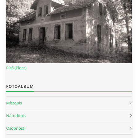
Pleš (Ploss)
FOTOALBUM
Místopis
Národopis
Osobnosti