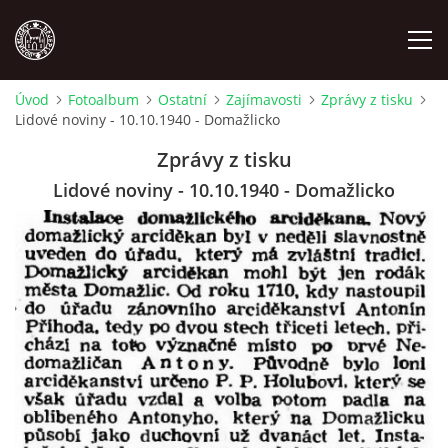
Úvod
Fotoalbum
Ostatní
Zajímavosti
Zprávy z tisku
Lidové noviny - 10.10.1940 - Domažlicko
MÍSTOPIS
Zprávy z tisku
NÁRODOPIS
Lidové noviny - 10.10.1940 - Domažlicko
OSOBNOSTI
OSTATNÍ
ODKAZY
O NÁS