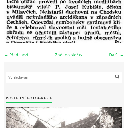
DŮL NA SLÍDU (NA KOLE)
Kontakt:
tel. 773 916 275
← Předchozí
Zpět do složky
Další →
info@domdej.cz
--------------------------------------------------------------
Tento projekt je realizován za finanční podpory
města Domažlice.
POSLEDNÍ FOTOGRAFIE
© 2026 eStránky.cz
|
Aktualizováno: 17. 7. 2026
|
Nahoru ↑