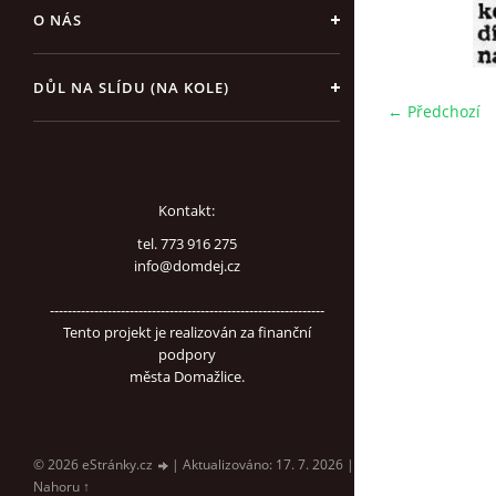
O NÁS
DŮL NA SLÍDU (NA KOLE)
← Předchozí
Kontakt:
tel. 773 916 275
info@domdej.cz
--------------------------------------------------------------
Tento projekt je realizován za finanční
podpory
města Domažlice.
© 2026 eStránky.cz
|
Aktualizováno: 17. 7. 2026
|
Nahoru ↑