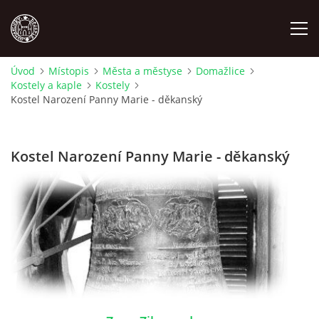
Úvod
Místopis
Města a městyse
Domažlice
Kostely a kaple
Kostely
MÍSTOPIS
Kostel Narození Panny Marie - děkanský
NÁRODOPIS
Kostel Narození Panny Marie - děkanský
OSOBNOSTI
OSTATNÍ
ODKAZY
O NÁS