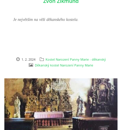
Zvon Zikmund
DŮL NA SLÍDU (NA KOLE)
Je největším na věži děkanského kostela.
Kontakt:
tel. 773 916 275
info@domdej.cz
1. 2. 2024
Kostel Narození Panny Marie - děkanský
Děkanský kostel Narození Panny Marie
--------------------------------------------------------------
Tento projekt je realizován za finanční podpory
města Domažlice.
© 2026 eStránky.cz
|
Aktualizováno: 17. 7. 2026
|
Nahoru ↑