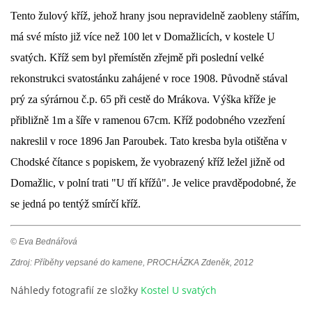
Tento žulový kříž, jehož hrany jsou nepravidelně zaobleny stářím,
DŮL NA SLÍDU (NA KOLE)
má své místo již více než 100 let v Domažlicích, v kostele U
svatých. Kříž sem byl přemístěn zřejmě při poslední velké
rekonstrukci svatostánku zahájené v roce 1908. Původně stával
prý za sýrárnou č.p. 65 při cestě do Mrákova. Výška kříže je
Kontakt:
přibližně 1m a šíře v ramenou 67cm. Kříž podobného vzezření
tel. 773 916 275
info@domdej.cz
nakreslil v roce 1896 Jan Paroubek. Tato kresba byla otištěna v
Chodské čítance s popiskem, že vyobrazený kříž ležel jižně od
--------------------------------------------------------------
Tento projekt je realizován za finanční podpory
Domažlic, v polní trati "U tří křížů". Je velice pravděpodobné, že
města Domažlice.
se jedná po tentýž smírčí kříž.
© Eva Bednářová
© 2026 eStránky.cz
|
Aktualizováno: 17. 7. 2026
|
Nahoru ↑
Zdroj: Příběhy vepsané do kamene, PROCHÁZKA Zdeněk, 2012
Náhledy fotografií ze složky
Kostel U svatých