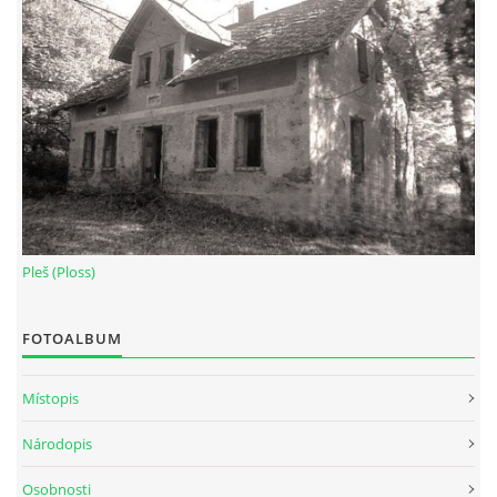
Pleš (Ploss)
FOTOALBUM
Místopis
Národopis
Osobnosti