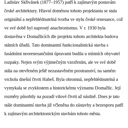
Ladislav Skřivánek (1877–1957) patří k zajímavým postavám 
české architektury. Hlavní doménou tohoto projektanta se stala 
DŮL NA SLÍDU (NA KOLE)
originální a nepřehlédnutelná tvorba ve stylu české renesance, což 
ve své době byl naprostý anachronismus. V r. 1930 byla 
dostavěna v Domažlicích dle projektu tohoto architekta budova 
Kontakt:
státních úřadů. Tato dominantní funkcionalistická stavba s 
tel. 773 916 275
fasádními neorenesančními úpravami budila u místních obyvatel 
info@domdej.cz
rozpaky. Nejen svým výjimečným vzezřením, ale ve své době 
--------------------------------------------------------------
stála na otevřeném ještě nezastavěném prostranství, na samém 
Tento projekt je realizován za finanční podpory
vrcholu dnešní čtvrti Habeš. Byla ohromná, nepřehlédnutelná a 
města Domažlice.
vymykala se zvyklostem a historickému významu Domažlic. Její 
rozměry působily na pozadí vilové čtvrti až násilně. Dnes je tato 
© 2026 eStránky.cz
|
Aktualizováno: 17. 7. 2026
|
Nahoru ↑
stále dominantní stavba již včleněna do zástavby a bezesporu patří 
k zajímavým architektonickým stavbám tohoto města.