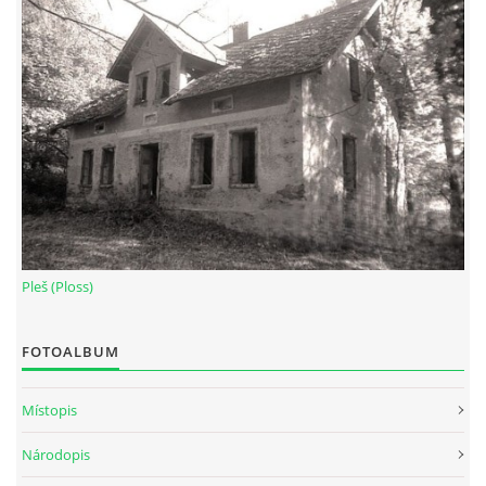
Pleš (Ploss)
FOTOALBUM
Místopis
Národopis