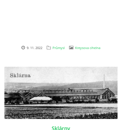
DŮL NA SLÍDU (NA KOLE)
Kontakt:
9. 11. 2022
Průmysl
Kreysova cihelna
tel. 773 916 275
info@domdej.cz
--------------------------------------------------------------
Tento projekt je realizován za finanční podpory
města Domažlice.
© 2026 eStránky.cz
|
Aktualizováno: 17. 7. 2026
|
Nahoru ↑
Sklárny