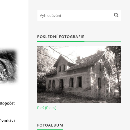
POSLEDNÍ FOTOGRAFIE
letopočet
Pleš (Ploss)
vévodství
FOTOALBUM