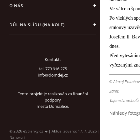
O NÁS
Ve válce o špan
Po vleklých spo
DŮL NA SLÍDU (NA KOLE)
smlouvy uzavře
Josefem Il. Bav
dnes.
Před vytesáním 
Kontakt:
vyřezanými zna
tel. 773 916 275
info@domdej.cz
© Alexej Petrašov
--------------------------------------------------------------
Zdroj:
Tento projekt je realizován za finanční
podpory
Tajemství vrchol
města Domažlice.
Náhledy fotogr
© 2026 eStránky.cz
|
Aktualizováno: 17. 7. 2026
|
Nahoru ↑