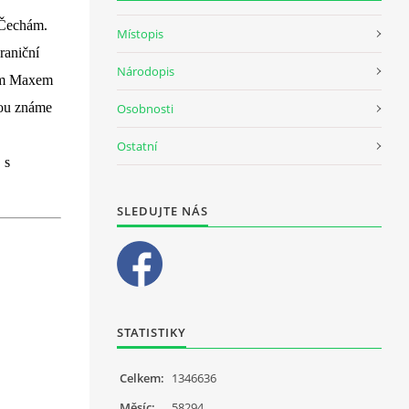
 Čechám.
Místopis
raniční
Národopis
tem Maxem
kou známe
Osobnosti
Ostatní
 s
SLEDUJTE NÁS
STATISTIKY
Celkem:
1346636
Měsíc:
58294