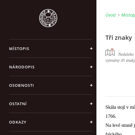
Úvod
Místop
Tři znaky
MÍSTOPIS
Nedaleko 
vytesány tři znaky
NÁRODOPIS
OSOBNOSTI
OSTATNÍ
Skála stojí v mí
1766.
ODKAZY
Na levé straně 
falckého.