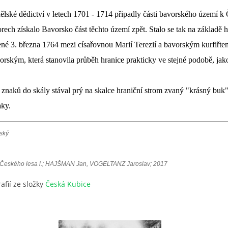
ělské dědictví v letech 1701 - 1714 připadly části bavorského území k
rech získalo Bavorsko část těchto území zpět. Stalo se tak na základě h
né 3. března 1764 mezi císařovnou Marií
Terezií a bavorským kurfiř
orským, která stanovila průběh hranice prakticky ve stejné podobě, ja
znaků do skály stával prý na skalce hraniční strom zvaný "krásný buk"
ky.
ský
ů Českého lesa l.; ​HAJŠMAN Jan, VOGELTANZ Jaroslav; 2017
afií ze složky
Česká Kubice