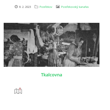
8. 2. 2023
Postřekov
Postřekovský kanafas
Tkalcovna