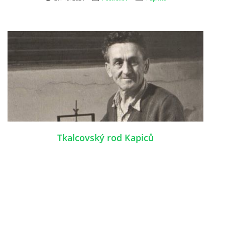
Tkalcovský rod Kapiců