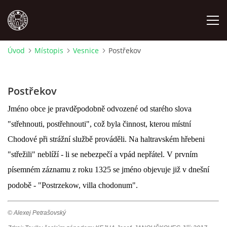
Úvod
Místopis
Vesnice
Postřekov
MÍSTOPIS
Postřekov
NÁRODOPIS
Jméno obce je pravděpodobně odvozené od starého slova 
OSOBNOSTI
"střehnouti, postřehnouti", což byla činnost, kterou místní 
Chodové při strážní službě prováděli. Na haltravském hřebeni 
OSTATNÍ
"střežili" neblíží - li se nebezpečí a vpád nepřátel. V prvním 
písemném záznamu z roku 1325 se jméno objevuje již v dnešní 
ODKAZY
podobě - "Postrzekow, villa chodonum".
© Alexej Petrašovský
O NÁS