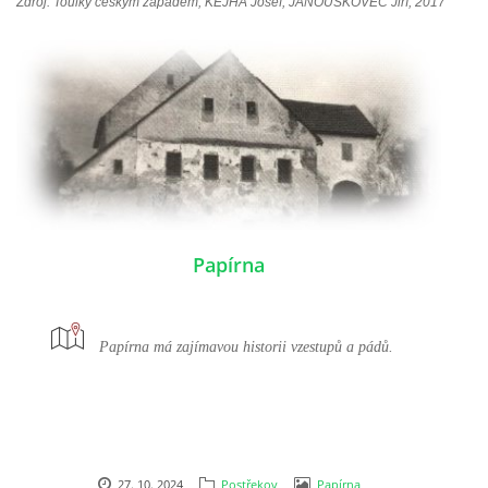
Zdroj:
Toulky českým západem; KEJHA Josef, JANOUŠKOVEC Jiří; 2017
DŮL NA SLÍDU (NA KOLE)
Kontakt:
tel. 773 916 275
info@domdej.cz
--------------------------------------------------------------
Papírna
Tento projekt je realizován za finanční podpory
města Domažlice.
Papírna má zajímavou historii vzestupů a pádů.
© 2026 eStránky.cz
|
Aktualizováno: 17. 7. 2026
|
Nahoru ↑
27. 10. 2024
Postřekov
Papírna