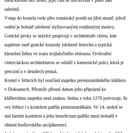
měla klenbu bez žeber, jejíž část se dochovala v patře nad
sakristií.
Vstup do kostela vede přes románský portál na jižní straně, jehož
ostění je bohatě zdobené stylizovanými rostlinnými motivy.
Gotické prvky se nejvíce projevují v architektuře chóru, kde
najdeme raně gotické konzoly zdobené listovím a typická
klenební žebra ve tvaru trojlaločného oblounu. Ovlivnění
cisterciáckou architekturou se odráží v kamenické práci, která je
precizní a v detailech jemná.
Kostel v Srbicích byl součástí majetku premonstrátského kláštera
v Doksanech. Přestože přesné datum jeho připojení ke
klášternímu majetku není známo, listina z roku 1276 potvrzuje, že
ves Srbice i s kostelem patřila premonstrátkám. Ve 14. století se
stal farním kostelem a jeho beneficium patřilo mezi bohatší v
oblasti horšovského arcijáhenství.