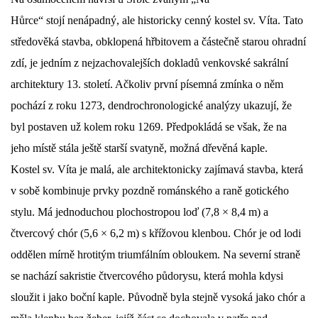
Hůrce“
stojí nenápadný, ale historicky cenný kostel sv. Víta. Tato
DŮL NA SLÍDU (NA KOLE)
středověká stavba, obklopená hřbitovem a částečně starou ohradní
zdí, je jedním z nejzachovalejších dokladů venkovské sakrální
architektury 13. století. Ačkoliv první písemná zmínka o něm
pochází z roku 1273, dendrochronologické analýzy ukazují, že
Kontakt:
byl postaven už kolem roku 1269. Předpokládá se však, že na
tel. 773 916 275
info@domdej.cz
jeho místě stála ještě starší svatyně, možná dřevěná kaple.
Kostel sv. Víta je malá, ale architektonicky zajímavá stavba, která
--------------------------------------------------------------
Tento projekt je realizován za finanční podpory
v sobě kombinuje prvky pozdně románského a raně gotického
města Domažlice.
stylu. Má jednoduchou plochostropou loď (7,8 × 8,4 m) a
čtvercový chór (5,6 × 6,2 m) s křížovou klenbou. Chór je od lodi
oddělen mírně hrotitým triumfálním obloukem. Na severní straně
© 2026 eStránky.cz
|
Aktualizováno: 17. 7. 2026
|
Nahoru ↑
se nachází sakristie čtvercového půdorysu, která mohla kdysi
sloužit i jako boční kaple. Původně byla stejně vysoká jako chór a