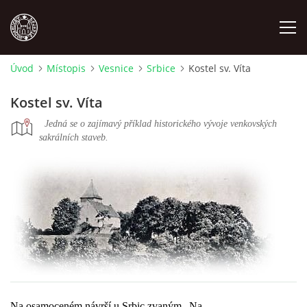
Úvod
Místopis
Vesnice
Srbice
Kostel sv. Víta
MÍSTOPIS
Kostel sv. Víta
NÁRODOPIS
Jedná se o
zajímavý příklad historického vývoje venkovských
sakrálních staveb.
OSOBNOSTI
OSTATNÍ
ODKAZY
O NÁS
Na osamoceném návrší u Srbic
zvaným „Na