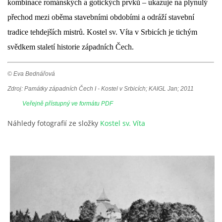
kombinace románských a gotických prvků – ukazuje na plynulý
přechod mezi oběma stavebními obdobími a odráží stavební
tradice tehdejších mistrů. Kostel sv. Víta v Srbicích je tichým
svědkem staletí historie západních Čech.
© Eva Bednářová
Zdroj: Památky západních Čech I - Kostel v Srbicích; KAIGL Jan; 2011
Veřejně přístupný ve formátu PDF
Náhledy fotografií ze složky
Kostel sv. Víta