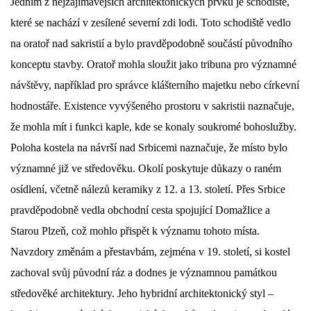
Jedním z nejzajímavějších architektonických prvků je schodiště,
které se nachází v zesílené severní zdi lodi. Toto schodiště vedlo
na oratoř nad sakristií a bylo pravděpodobně součástí původního
konceptu stavby. Oratoř mohla sloužit jako tribuna pro významné
návštěvy, například pro správce klášterního majetku nebo církevní
hodnostáře. Existence vyvýšeného prostoru v sakristii naznačuje,
že mohla mít i funkci kaple, kde se konaly soukromé bohoslužby.
Poloha kostela na návrší nad Srbicemi naznačuje, že místo bylo
významné již ve středověku. Okolí poskytuje důkazy o raném
osídlení, včetně nálezů keramiky z 12. a 13. století. Přes Srbice
pravděpodobně vedla obchodní cesta spojující Domažlice a
Starou Plzeň, což mohlo přispět k významu tohoto místa.
Navzdory změnám a přestavbám, zejména v 19. století, si kostel
zachoval svůj původní ráz a dodnes je významnou památkou
středověké architektury. Jeho hybridní architektonický styl –