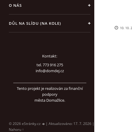
O NÁS
DŮL NA SLÍDU (NA KOLE)
10. 10. 
Kontakt:
tel. 773 916 275
info@domdej.cz
--------------------------------------------------------------
Tento projekt je realizován za finanční
podpory
města Domažlice.
© 2026 eStránky.cz
|
Aktualizováno: 17. 7. 2026
|
Nahoru ↑