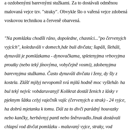
a ozdobenými barevnými stužkami. Za to dostávali odměnou 
DŮL NA SLÍDU (NA KOLE)
malovaná vejce tzv. "straky". Obvykle šlo o vařená vejce zdobená 
voskovou technikou a červeně obarvená.
"Na pomlázku chodíli ráno, dopoledne, chasníci..."po červenyjch 
Kontakt:
vyjcích", koleduváli v domech,hde buli divčata; šupáli, šleháli, 
tel. 773 916 275
dynuváli je pomlázkama - dynovačkama, spletenyjma vrbovyjma 
info@domdej.cz
proutky (nebo teký jínovýma, vobyčejně vosmi), zdobenyjma 
--------------------------------------------------------------
barevnyjma stužkama. Často dynuváli divčata i ženy, dy šly z 
Tento projekt je realizován za finanční podpory
kostela. Zlášť mjilyj nevopomíl svú mjilú hodně moc vyšlehát- ha 
města Domažlice.
bul teký nejvíc vobdaruvanyj! Kolikrat dostál ženich z lásky v 
pjeknym šátku celyj vaječník vajíc (červenyjch a strak) - 24 vyjce, 
© 2026 eStránky.cz
|
Aktualizováno: 17. 7. 2026
|
Nahoru ↑
ha dobrú mjetanku k tomu. Dál za to divči parádný houvazky 
nebo kančky, herbávnyj pantl nebo šněruvadlo.Jinak dostávali 
chlapsí vod divčat pomlázku - maluvaný vyjce, straky, vod 