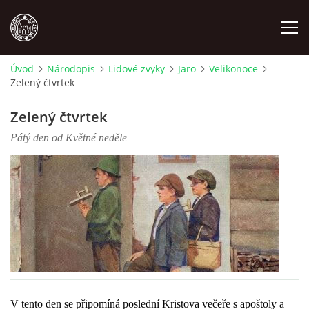
Úvod
Národopis
Lidové zvyky
Jaro
Velikonoce
Zelený čtvrtek
MÍSTOPIS
Zelený čtvrtek
NÁRODOPIS
Pátý den od Květné neděle
OSOBNOSTI
OSTATNÍ
ODKAZY
O NÁS
V tento den se připomíná poslední Kristova večeře s apoštoly a