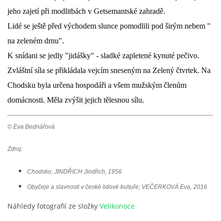
jeho zajetí při modlitbách v Getsemantské zahradě.
DŮL NA SLÍDU (NA KOLE)
Lidé se ještě
před východem slunce
pomodlili pod širým nebem "
na zeleném drnu".
K snídani se jedly "jidášky" - sladké zapletené kynuté pečivo.
Zvláštní síla se přikládala vejcím sneseným na Zelený čtvrtek. Na
Kontakt:
Chodsku byla určena hospodáři a všem mužským členům
tel. 773 916 275
info@domdej.cz
domácnosti. Měla zvýšit jejich tělesnou sílu.
--------------------------------------------------------------
© Eva Bednářová
Tento projekt je realizován za finanční podpory
města Domažlice.
Zdroj:
Chodsko; JINDŘICH Jindřich, 1956
© 2026 eStránky.cz
|
Aktualizováno: 17. 7. 2026
|
Nahoru ↑
Obyčeje a slavnosti v české lidové kultuře; VEČERKOVÁ Eva, 2016
Náhledy fotografií ze složky
Velikonoce