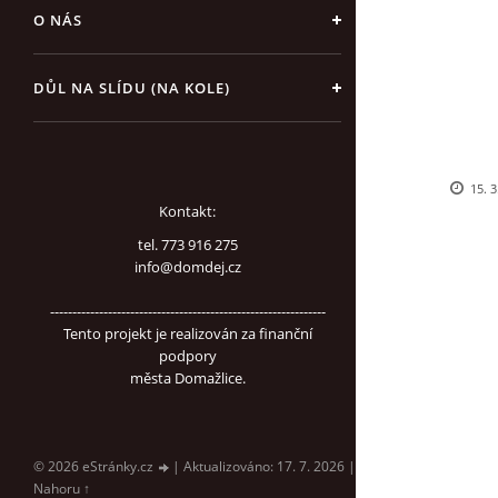
O NÁS
DŮL NA SLÍDU (NA KOLE)
15. 3
Kontakt:
tel. 773 916 275
info@domdej.cz
--------------------------------------------------------------
Tento projekt je realizován za finanční
podpory
města Domažlice.
© 2026 eStránky.cz
|
Aktualizováno: 17. 7. 2026
|
Nahoru ↑