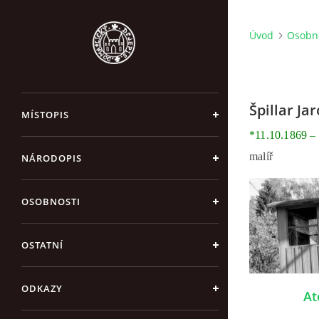
Úvod
Osobn
Špillar Ja
MÍSTOPIS
*11.10.1869 –
malíř
NÁRODOPIS
OSOBNOSTI
OSTATNÍ
ODKAZY
Ate