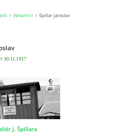
osti
Výtvarníci
Špillar Jaroslav
roslav
 † 30.11.1917
liér J. Špillara