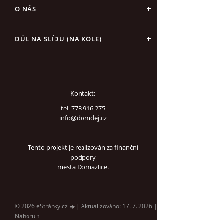
O NÁS
DŮL NA SLÍDU (NA KOLE)
Kontakt:
tel. 773 916 275
info@domdej.cz
--------------------------------------------------------------
Tento projekt je realizován za finanční
podpory
města Domažlice.
© 2026 eStránky.cz
|
Aktualizováno: 17. 7. 2026
|
Nahoru ↑