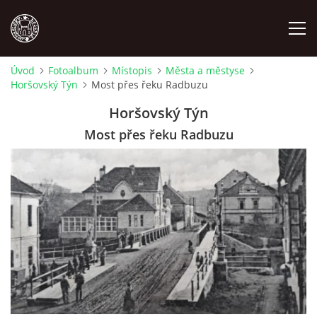
Úvod
Fotoalbum
Místopis
Města a městyse
Horšovský Týn
Most přes řeku Radbuzu
MÍSTOPIS
Horšovský Týn
NÁRODOPIS
Most přes řeku Radbuzu
OSOBNOSTI
OSTATNÍ
ODKAZY
O NÁS