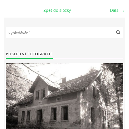
Zpět do složky
Další →
DŮL NA SLÍDU (NA KOLE)
Kontakt:
tel. 773 916 275
POSLEDNÍ FOTOGRAFIE
info@domdej.cz
--------------------------------------------------------------
Tento projekt je realizován za finanční podpory
města Domažlice.
© 2026 eStránky.cz
|
Aktualizováno: 17. 7. 2026
|
Nahoru ↑