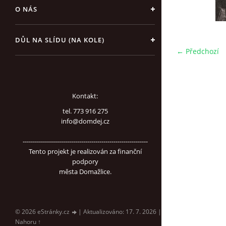
O NÁS
DŮL NA SLÍDU (NA KOLE)
← Předchozí
Kontakt:
tel. 773 916 275
info@domdej.cz
--------------------------------------------------------------
Tento projekt je realizován za finanční
podpory
města Domažlice.
© 2026 eStránky.cz
|
Aktualizováno: 17. 7. 2026
|
Nahoru ↑