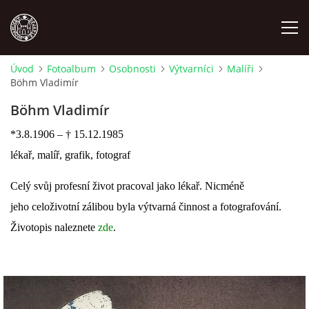
Úvod
Fotoalbum
Osobnosti
Výtvarníci
Malíři
Böhm Vladimír
MÍSTOPIS
Böhm Vladimír
NÁRODOPIS
*3.8.1906 – † 15.12.1985
lékař, malíř, grafik, fotograf
OSOBNOSTI
Celý svůj profesní život pracoval jako lékař. Nicméně
jeho celoživotní zálibou byla výtvarná činnost a fotografování.
OSTATNÍ
Životopis naleznete
zde
.
ODKAZY
O NÁS