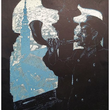
DŮL NA SLÍDU (NA KOLE)
Kontakt:
tel. 773 916 275
info@domdej.cz
--------------------------------------------------------------
Tento projekt je realizován za finanční podpory
města Domažlice.
© 2026 eStránky.cz
|
Aktualizováno: 17. 7. 2026
|
Nahoru ↑