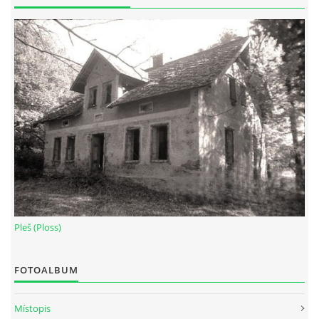
Pleš (Ploss)
FOTOALBUM
Místopis