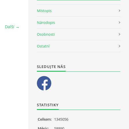
Místopis
Národopis
Další →
Osobnosti
Ostatní
SLEDUJTE NÁS
STATISTIKY
Celkem:
1345056
Měsíc:
58890