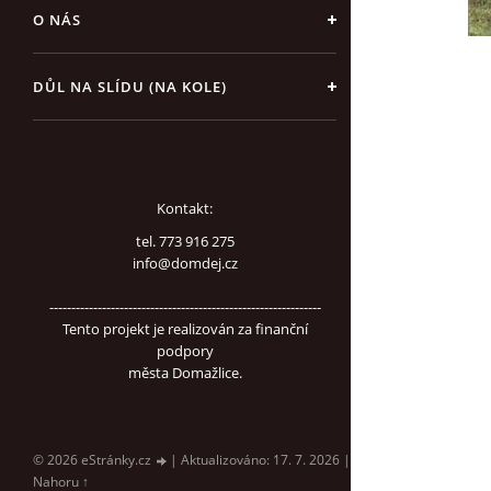
O NÁS
DŮL NA SLÍDU (NA KOLE)
Kontakt:
tel. 773 916 275
info@domdej.cz
--------------------------------------------------------------
Tento projekt je realizován za finanční
podpory
města Domažlice.
© 2026 eStránky.cz
|
Aktualizováno: 17. 7. 2026
|
Nahoru ↑