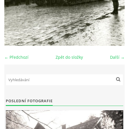
DŮL NA SLÍDU (NA KOLE)
Kontakt:
tel. 773 916 275
← Předchozí
Zpět do složky
Další →
info@domdej.cz
--------------------------------------------------------------
Tento projekt je realizován za finanční podpory
města Domažlice.
POSLEDNÍ FOTOGRAFIE
© 2026 eStránky.cz
|
Aktualizováno: 17. 7. 2026
|
Nahoru ↑