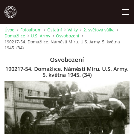
Úvod
Fotoalbum
Ostatní
Války
2. světová válka
Domažlice
U.S. Army
Osvobození
MÍSTOPIS
190217-54. Domažlice. Náměstí Míru. U.S. Army. 5. května
1945. (34)
NÁRODOPIS
Osvobození
190217-54. Domažlice. Náměstí Míru. U.S. Army.
OSOBNOSTI
5. května 1945. (34)
OSTATNÍ
ODKAZY
O NÁS