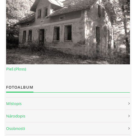
Pleš (Ploss)
FOTOALBUM
Místopis
Národopis
Osobnosti