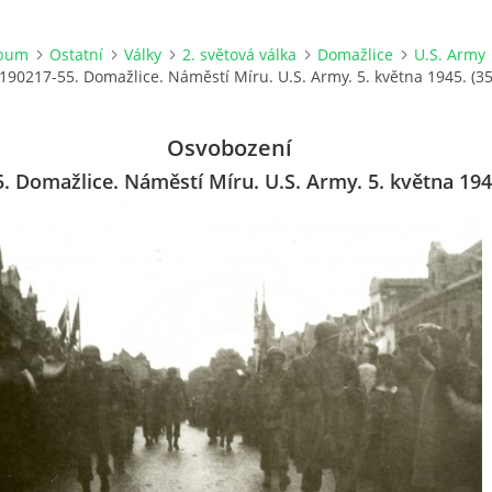
lbum
Ostatní
Války
2. světová válka
Domažlice
U.S. Army
190217-55. Domažlice. Náměstí Míru. U.S. Army. 5. května 1945. (35
Osvobození
. Domažlice. Náměstí Míru. U.S. Army. 5. května 1945