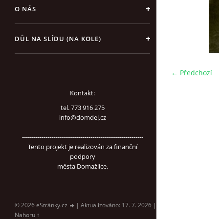
O NÁS
DŮL NA SLÍDU (NA KOLE)
← Předchozí
Kontakt:
tel. 773 916 275
info@domdej.cz
--------------------------------------------------------------
Tento projekt je realizován za finanční
podpory
města Domažlice.
© 2026 eStránky.cz
|
Aktualizováno: 17. 7. 2026
|
Nahoru ↑