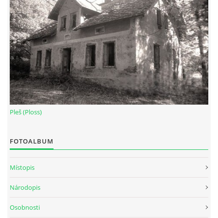
Pleš (Ploss)
FOTOALBUM
Místopis
Národopis
Osobnosti