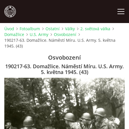
Úvod
Fotoalbum
Ostatní
Války
2. světová válka
Domažlice
U.S. Army
Osvobození
MÍSTOPIS
190217-63. Domažlice. Náměstí Míru. U.S. Army. 5. května
1945. (43)
NÁRODOPIS
Osvobození
190217-63. Domažlice. Náměstí Míru. U.S. Army.
OSOBNOSTI
5. května 1945. (43)
OSTATNÍ
ODKAZY
O NÁS